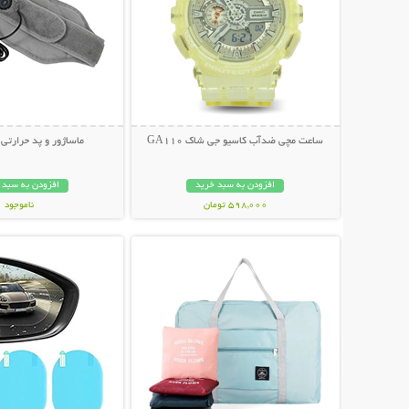
ساعت مچی ضدآب کاسیو جی شاک GA110
ماساژور و پد حرارتی
افزودن به سبد خرید
افزودن به سبد 
598,000 تومان
ناموجود
نمایش توضیحات بیشتر
نمایش توضیحات 
998,000 تومان