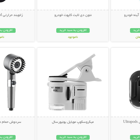
آینه خودرو
نئون دی لایت کاپوت خودرو
زانوبند حرارتی Knee Heating Pad
خرید
افزودن به سبد خرید
افزودن به
ناموجود
نام
بیشتر
نمایش توضیحات بیشتر
نمایش توضی
399,000 تومان
898,000 تو
U
میکروسکوپ موبایل یونیورسال
سردوش حمام ماس
خرید
افزودن به سبد خرید
افزودن به