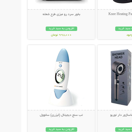
بخور سرد رو میزی طرح شعله
 سبد خرید
افزودن به سبد خرید
وجود
998,000 تومان
حات بیشتر
نمایش توضیحات بیشتر
مان
اژور دار توربو
تب سنج دیجیتال (لیزری) سانوول
 سبد خرید
افزودن به سبد خرید