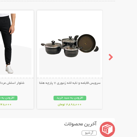
نمایش توضیحات بیشتر
نمایش توضیح
سرویس قابلمه و تابه لانه زنبوری 7 پارچه هلنا
شلوار اسلش مردانه طر
افزودن به سبد خرید
افزودن به 
2,898,000 تومان
348,000 توما
آخرین محصولات
آرشیو