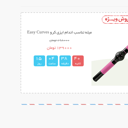
میله تناسب اندام ایزی کرو Easy Curves
298000 تومان
139000 تومان
1
5
0
4
3
8
3
9
4
0
ثانیه
دقیقه
ساعت
روز