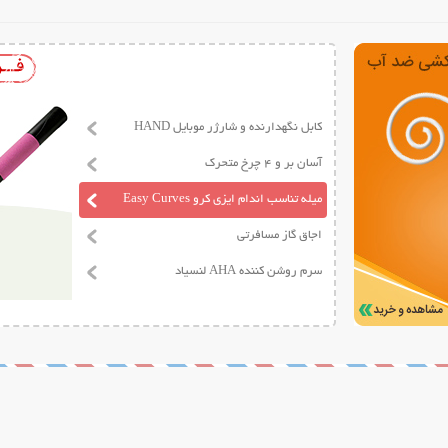
کابل نگهدارنده و شارژر موبایل HAND
آسان بر و 4 چرخ متحرک
میله تناسب اندام ایزی کرو Easy Curves
اجاق گاز مسافرتی
سرم روشن کننده AHA لنسیاد