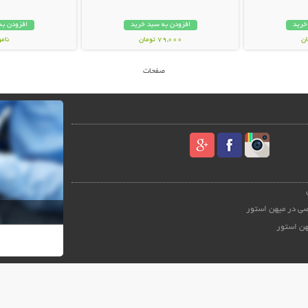
خرید
افزودن به سبد خرید
افزودن به
79,000 تومان
نام
99,000 توم
صفحات
ی در میهن استور
هن استور