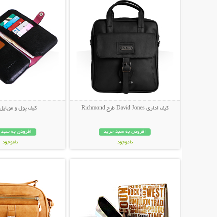
کیف اداری David Jones طرح Richmond
کیف پول و موبایل orna
افزودن به سبد خرید
افزودن به سبد 
ناموجود
ناموجود
نمایش توضیحات بیشتر
نمایش توضیحات 
89,000 تومان
49,000 تومان