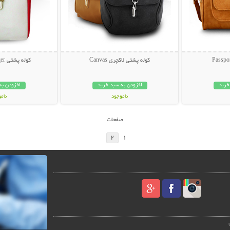
کوله پشتی لاکچری Canvas
کوله پشتی Tommy Hilfiger
خرید
افزودن به سبد خرید
افزودن به
ناموجود
نام
69,000 تومان
45,000 توم
صفحات
2
1