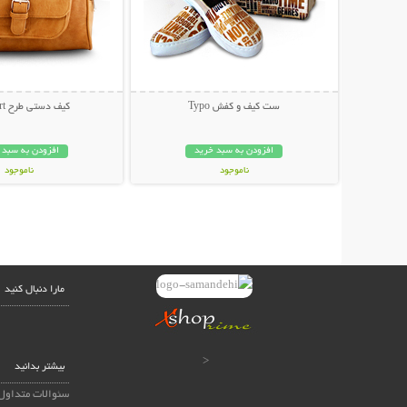
ست کیف و کفش Typo
کیف دستی طرح Passport
افزودن به سبد خرید
افزودن به سبد 
ناموجود
ناموجود
399,000 تومان
149,000 تومان
مارا دنبال کنید
<
بیشتر بدانید
سئوالات متداول