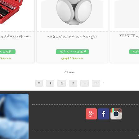
YES
چراغ خورشیدی اضطراری توپی 5 پره
جعبه 46 پارچه آچار و سری بکس و پیچ گوشتی
خرید
افزودن به سبد خرید
افزودن به
998,000 تومان
1,498,000 ت
صفحات
7
6
5
4
3
2
1