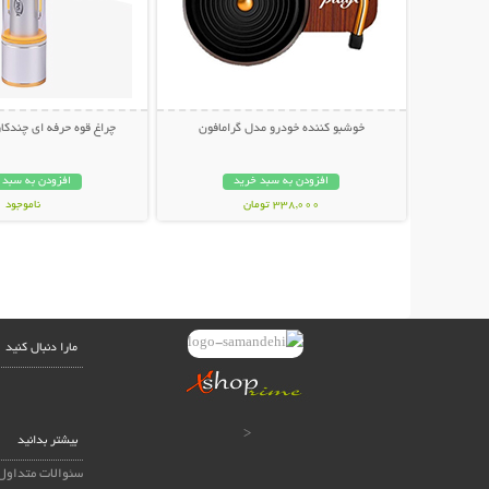
خوشبو کننده خودرو مدل گرامافون
چراغ قوه حرفه ای چندکاره NICE
افزودن به سبد خرید
افزودن به سبد 
338,000 تومان
ناموجود
798,000 تومان
مارا دنبال کنید
<
بیشتر بدانید
سئوالات متداول