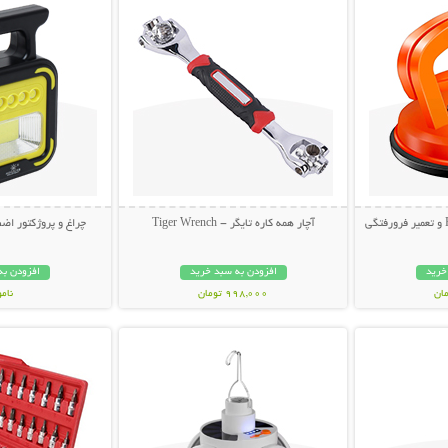
آچار همه کاره تایگر - Tiger Wrench
چراغ و پروژکتور اضط
خرید
افزودن به سبد خرید
افزودن به
998,000 تومان
نام
بیشتر
نمایش توضیحات بیشتر
نمایش توضی
998,000 تو