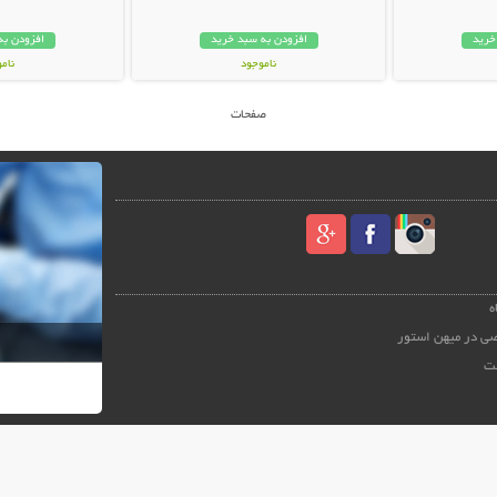
خرید
افزودن به سبد خرید
افزودن به
ناموجود
نام
59,000 تومان
19,000 توم
صفحات
ه
ی در میهن استور
ت