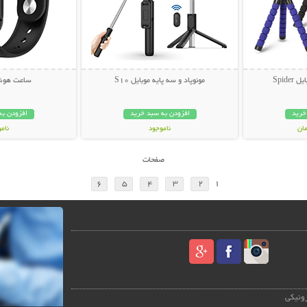
Spide
مونوپاد و سه پایه موبایل S10
ساعت هوشمند
خرید
افزودن به سبد خرید
افزودن به
ناموجود
نام
199,000 تومان
399,000 تو
صفحات
6
5
4
3
2
1
رونیکی