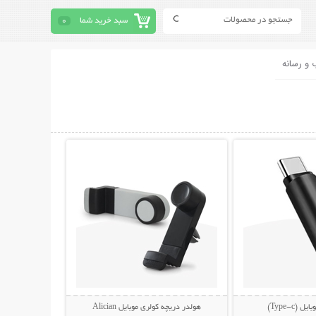
سبد خرید شما
0
 و رسانه
حات بیشتر
نمایش توضیحات بیشتر
(Type-c)
هولدر دریچه کولری موبایل Alician