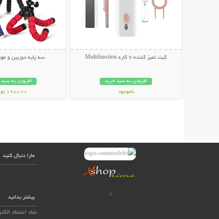
کیت تمیز کننده 7 کاره Multifunction
سه پایه دوربین و موبایل r
افزودن به سبد خرید
افزودن به سبد 
ناموجود
198,000 تومان
239,000 تومان
مارا دنبال کنید
<
بیشتر بدانید
نماد اعتماد الکت