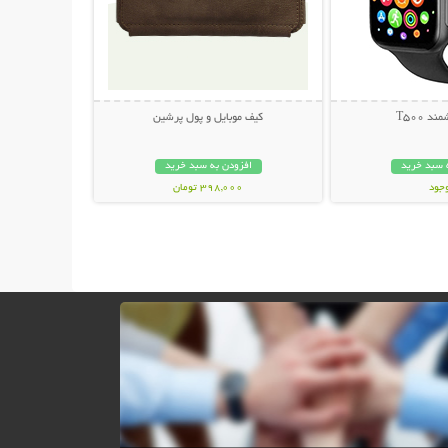
 T500
کیف موبایل و پول پرشین
 سبد خرید
افزودن به سبد خرید
وجود
398,000 تومان
مان