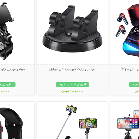
مدل M28
هولدر و پارک فون چرخشی موبایل
هولدر موبایل جلو 
خرید
افزودن به سبد خرید
افزودن به
188,000 تومان
398,000 تو
بیشتر
نمایش توضیحات بیشتر
نمایش توضی