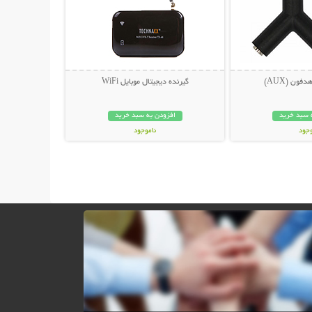
گیرنده دیجیتال موبایل WiFi
 سبد خرید
افزودن به سبد خرید
وجود
ناموجود
ان
269,000 تومان