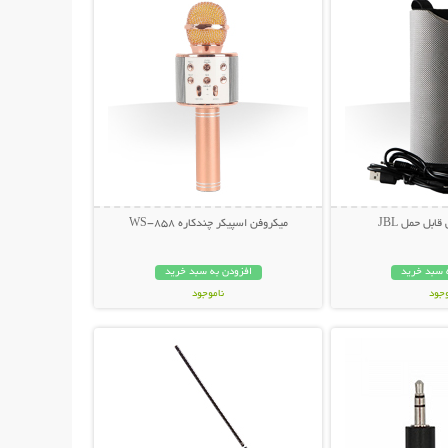
ابل حمل JBL
میکروفن اسپیکر چندکاره WS-858
 سبد خرید
افزودن به سبد خرید
وجود
ناموجود
حات بیشتر
نمایش توضیحات بیشتر
مان
199,000 تومان