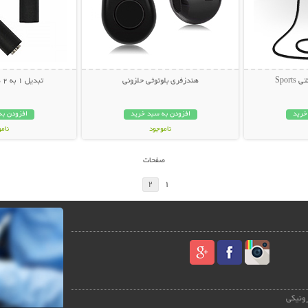
Spor
هندزفری بلوتوثی حلزونی
تبدیل 1 به 2 هدفون (AUX)
خرید
افزودن به سبد خرید
افزودن به
ناموجود
نام
278,000 تومان
12,000 توم
صفحات
2
1
رونیکی