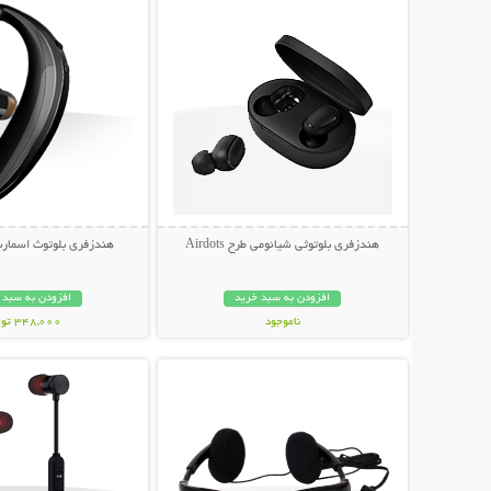
هندزفری بلوتوثی شیائومی طرح Airdots
هندزفری بلوتوث اسمارت م
افزودن به سبد خرید
افزودن به سبد 
ناموجود
348,000 تومان
نمایش توضیحات بیشتر
نمایش توضیحات 
898,000 تومان