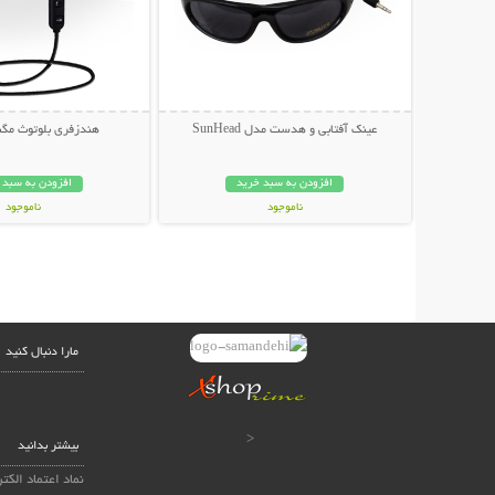
عینک آفتابی و هدست مدل SunHead
هندزفری بلوتوث مگنتی ts
افزودن به سبد خرید
افزودن به سبد 
ناموجود
ناموجود
199,000 تومان
99,000 تومان
مارا دنبال کنید
<
بیشتر بدانید
نماد اعتماد الکت