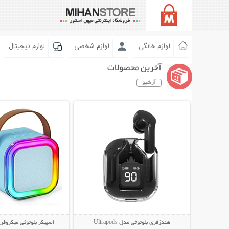
لوازم خانگی
لوازم شخصی
لوازم دیجیتال
آخرین محصولات
آرشیو
نمایش توضیحات بیشتر
نمایش توضیحات 
هندزفری بلوتوثی مدل Ultrapods
اسپیکر بلوتوثی میکروفن