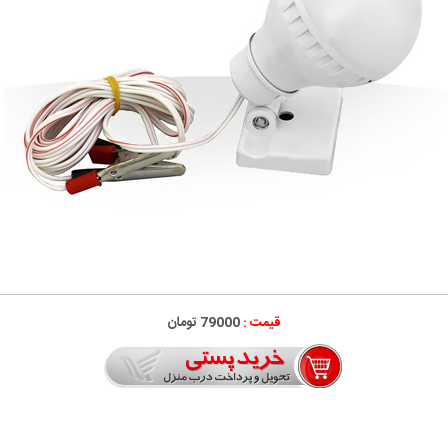
قیمت :
79000 تومان