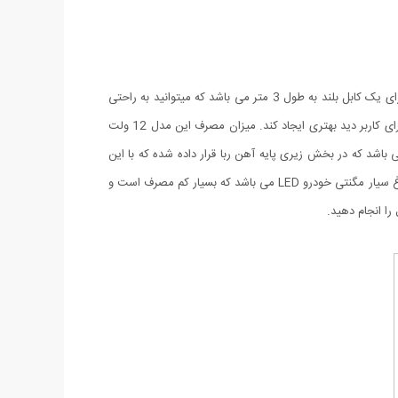
چراغ سیار مگنتی خودرو در واقع نوعی چراغ قوه ویژه می باشد که مخصوص خودرو و کمپین طراحی و تولید شده است. چراغ سیار مگنتی خودرو دارای یک کابل بلند به طول 3 متر می باشد که میتوانید به راحتی
آن را به هر سمتی که میخواهید ببرید بدون نگرانی از این که طول آن کم باشد. رنگ نور در نظر گرفته شده برای این چراغ سیار مهتابی می باشد تا برای کاربر دید بهتری ایجاد کند. میزان مصرف این مدل 12 ولت
ی آن 9 وات است. همچنین این مدل دارای یک پایه می باشد که در بخش زیری پایه آهن ربا قرار داده شده که با این
امکانات کاربر می تواند چراغ را هم بر روی یک سطح قرار دهد و هم به کاپوت خودرو یا سطح فلزی دیگری متصل کند. نوع لامپ قرار داده شده در چراغ سیار مگنتی خودرو LED می باشد که بسیار کم مصرف است و
را انجام دهید.