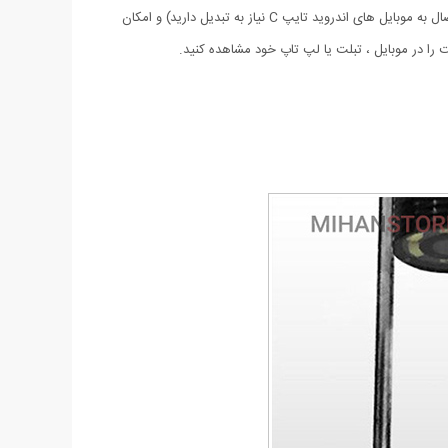
دوربین آندوسکوپ ضدآب (استاندارد IP67) با قطر لنز 7mm و رزولیشن 480x640، قابلیت اتصال به کامپیوتر و گوشی های اندروید معمولی (برای اتصال به موبایل های اندروید تایپ C نیاز به تبدیل دارید) و امکان
را در موبایل ، تبلت یا لپ تاپ خود مشاهده کنید.