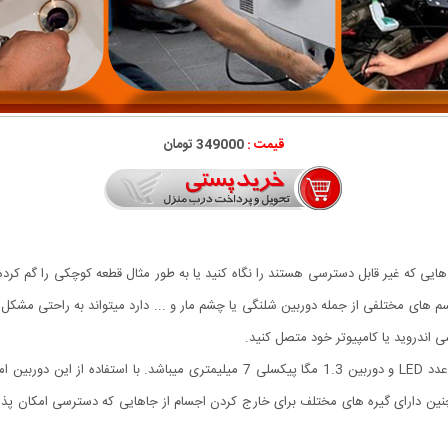
قیمت :
349000 تومان
 که غیر قابل دسترسی هستند را نگاه کنید یا به طور مثال قطعه کوچکی را گم کرده ا
سم های مختلفی از جمله دوربین شلنگی یا چشم مار و ... دارد میتواند به راحتی مشک
ی اندروید یا کامپیوتر خود متصل کنید.
این کالا یک دوربین بروسکوپ (سیمی حفره بین) چراغدار با 6 عدد LED و دوربین 1.3 مگا 
دارای گیره های مختلف برای خارج کردن اجسام از جاهایی که دسترسی امکان پذیر ن