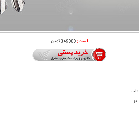
قیمت :
349000 تومان
ختلف
فزار