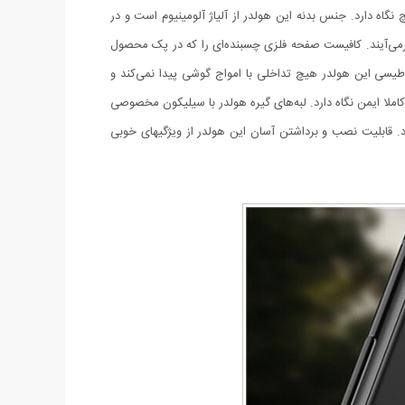
 دریچه کولر Magnetic Car با قابلیت نصب بر روی دریچه کولر خودرو قادر است انواع گوشی‌های موبایل را در بازه اندازه 3.5 تا 7 اینچ نگاه دارد. جنس بدنه این هولدر از آلیاژ آلومینیوم است و در
برمی‌آیند. کافیست صفحه فلزی چسبنده‌ای را که در پک محصول
ناطیسی این هولدر هیچ تداخلی با امواج گوشی پیدا نمی‌کند و
املا ایمن نگاه دارد. لبه‌های گیره هولدر با سیلیکون مخصوصی
رد. قابلیت نصب و برداشتن آسان این هولدر از ویژگیهای خوبی