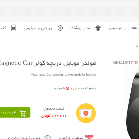
لوازم خودرو
مد و پوشاک
ورزشی و سرگرمی
کتاب
ان
هولدر موبایل دریچه کولر Magnetic Car
Magnetic Car cooler valve mobile holder
قیمت محصول
افزودن به 
109,000 تومان
ضمانت بازگشت
بهترین کیفیت و قیمت