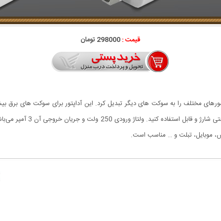
قیمت :
298000 تومان
دنیا که باشید، با این وسیله می