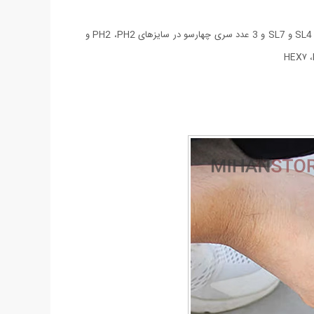
- 21 عدد سری پیچ‌گوشتی شامل: 3 عدد سری پیچ‌گوشتی چهارسو خاردار در سایزهای PZ2 ،PZ1 و PZ3 و 3 عدد سری دوسو در سایزهای SL4 ،SL5.5 و SL7 و 3 عدد سری چهارسو در سایزهای PH2 ،PH2 و