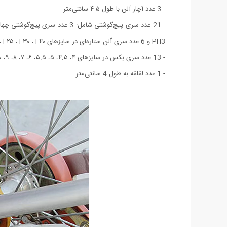
- 3 عدد آچار آلن با طول ۴.۵ سانتی‌متر
PH3 و 6 عدد سری آلن ستاره‌ای در سایزهای T۱۰ ،T۱۵ ،T۲۰ ،T۲۵ ،T۳۰ ،T۴۰ و 6 عدد سری آلن در سایزهای HEX۷ ،HEX۶ ،HEX۵ ،HEX۴ ،HEX۳ ،HEX۸
- 13 عدد سری بکس در سایزهای ۴، ۴.۵، ۵، ۵.۵، ۶، ۷، ۸، ۹، ۱۰، ۱۱، ۱۲، ۱۳ و ۱۴ میلی‌متر
- 1 عدد لقلقه به طول 4 سانتی‌متر