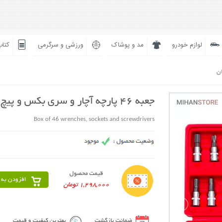
لوازم خودرو
مد و پوشاک
ورزشی و سرگرمی
کتاب
ان
جعبه 46 پارچه آچار و سری بکس و پیچ گوشتی
Box of 46 wrenches, sockets and screwdrivers
قیمت محصول
افزودن به 
1,298,000 تومان
ضمانت بازگشت
بهترین کیفیت و قیمت