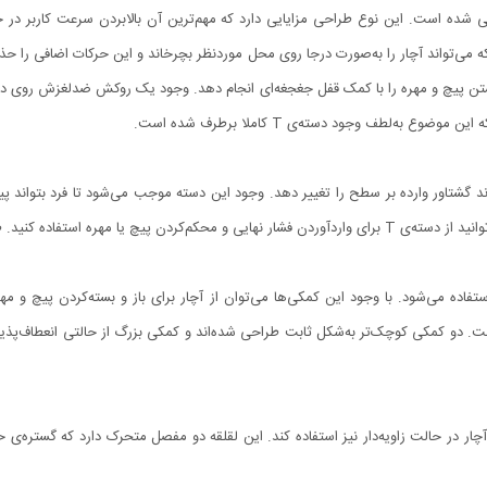
 شده است. این نوع طراحی مزایایی دارد که مهم‌ترین آن بالابردن سرعت کاربر در حی
که می‌تواند آچار را به‌صورت درجا روی محل موردنظر بچرخاند و این حرکات اضافی را 
بستن پیچ و مهره را با کمک قفل جغجغه‌ای انجام دهد. وجود یک روکش ضدلغزش روی دسته ن
ه‌لطف وجود دسته‌ی T کاملا برطرف شده است.
ند گشتاور وارده بر سطح را تغییر دهد. وجود این دسته موجب می‌شود تا فرد بتواند پی
. طول این دسته 11.5 سانتی‌متر است.
فاده می‌شود. با وجود این کمکی‌ها می‌توان از آچار برای باز و بسته‌کردن پیچ و مه
 مجموعه برابر 5، 10 و 14.5 سانتی‌متر است. دو کمکی کوچک‌تر به‌شکل ثابت طراحی شده‌اند و کمکی بزرگ از حالت
چار در حالت زاویه‌دار نیز استفاده کند. این لقلقه دو مفصل متحرک دارد که گستره‌ی 