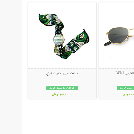
چری BENI
ساعت مچی دخترانه ترنج
 سبد خرید
افزودن به سبد خرید
مان
348000 تومان