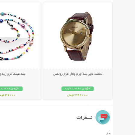
ساعت مچی بند چرم والار طرح رولکس
بند عینک مرواریدی
افزودن به سبد خرید
افزودن به سبد 
348000 تومان
49000 تومان
نـــظرات
نام