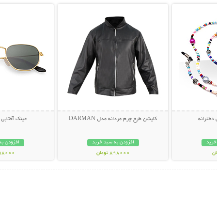
 دخترانه
کاپشن طرح چرم مردانه مدل DARMAN
عینک آفتابی لاک
خرید
افزودن به سبد خرید
افزودن به
898000 تومان
498000 تو