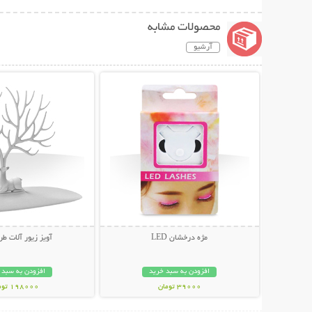
محصولات مشابه
آرشیو
نمایش توضیحات بیشتر
نمایش توضیحات 
مژه درخشان LED
آویز زیور آلات طر
افزودن به سبد خرید
افزودن به سبد 
39000 تومان
198000 تومان