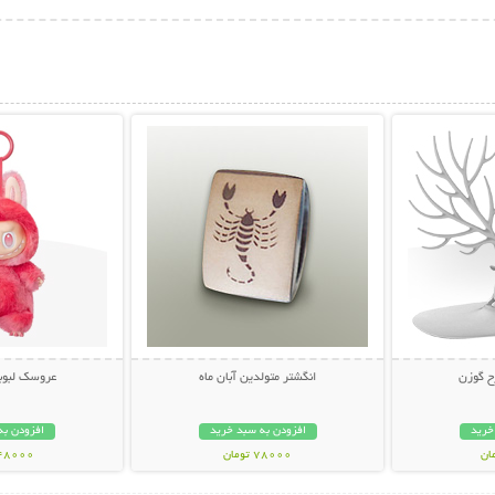
بیشتر
نمایش توضیحات بیشتر
نمایش توضی
ح گوزن
انگشتر متولدین آبان ماه
عروسک لبوب
خرید
افزودن به سبد خرید
افزودن به
78000 تومان
648000 تو