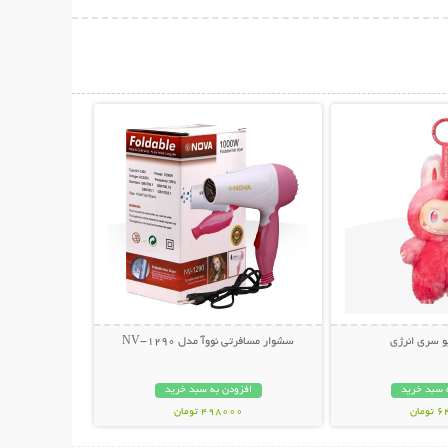
حات بیشتر
نمایش توضیحات بیشتر
و سری انرژی
سشوار مسافرتی نووآ مدل NV-1290
 سبد خرید
افزودن به سبد خرید
مان
498000 تومان