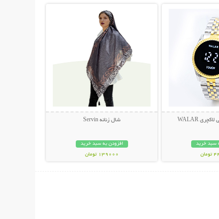
چری WALAR
شال زنانه Servin
 سبد خرید
افزودن به سبد خرید
مان
139000 تومان