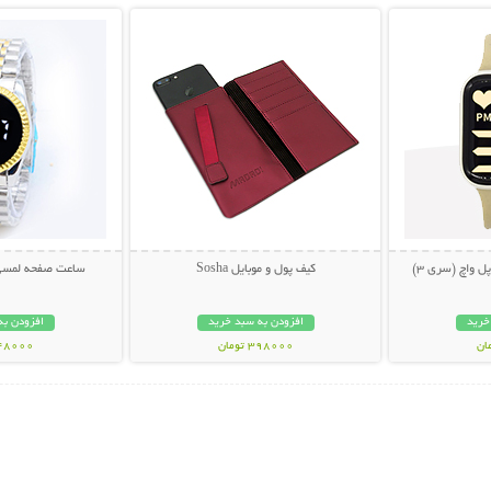
کیف پول و موبایل Sosha
ساعت صفحه لمسی لاک
خرید
افزودن به سبد خرید
افزودن به
398000 تومان
448000 تو