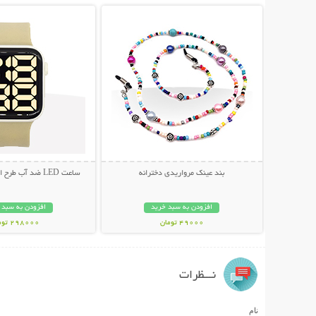
بند عینک مرواریدی دخترانه
ساعت LED ضد آب طرح اپل واچ (سری 3)
افزودن به سبد خرید
افزودن به سبد 
49000 تومان
298000 تومان
نـــظرات
نام