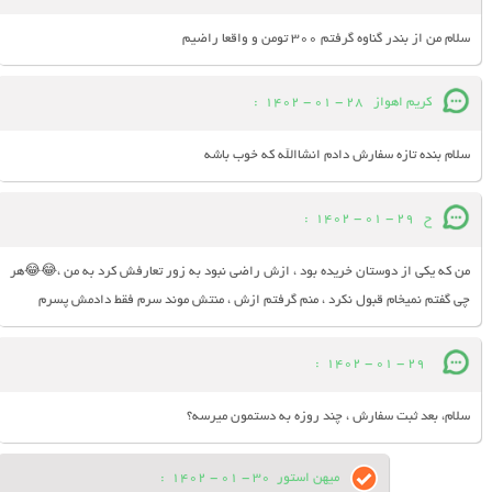
سلام من از بندر گناوه گرفتم 300 تومن و واقعا راضیم
کریم اهواز
28 - 01 - 1402
:
سلام بنده تازه سفارش دادم انشاالله که خوب باشه
ح
29 - 01 - 1402
:
من که یکی از دوستان خریده بود ، ازش راضی نبود به زور تعارفش کرد به من ،😂😂هر
چی گفتم نمیخام قبول نکرد ، منم گرفتم ازش ، منتش موند سرم فقط دادمش پسرم
:
29 - 01 - 1402
سلام، بعد ثبت سفارش ، چند روزه به دستمون میرسه؟
میهن استور
30 - 01 - 1402
: