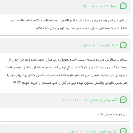
رضا
12 - 12 - 1401
:
سلام. من این هندزفری رو سفارش دادم الانم دارم استفاده میکنم واقعا عالیه از هر
لحاظ. کیفیت صداش خیلی خوبه، نویز نداره. توخریدش شک نکنید
تینا
14 - 12 - 1401
:
سلام .. سفارش من به دستم رسید البته تحویل درب منزل نبود نمیدونم چرا چون از
پست زنگ زدن اونجا تحویل گرفتم از مبلغ نهایی اینجا هم یه مقدار بیشتر ازم دریافت
کردن از نظر کیفیت هم راضی هستم عالیه فقط حساسیت سنسور کمتر بود بهتر بود با
هر لمس ناگهانی واکنش نشون میده ولی در کل راضی هستم از خرید خودم 😊🌹
آسنا و فرزاد شجاع
15 - 12 - 1401
:
من خریدم خیلی عالیه
علی مرتضوی
24 - 12 - 1401
: