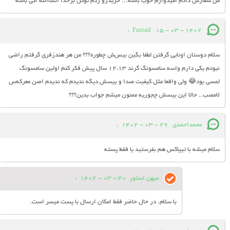
من سفارش دادم امیدوارم خوب باشه... خریدرو زدم توکل برخدا انشاالله اکی باشه
:
Farzad
15 - 03 - 1402
سلام دوستان اونایی گرفتن لطفا بگین بیس‌ش چطوره؟؟؟ من هر هندزفری گرفتم راضی
نبودم یکی دارم واسه سامسونگ گرند ۱۲،۱۳ سال پیش فکر کنم اولین سامسونگ
لمسی بود😂 ولی واقعا مثل کیفیت صدا و بیسش دیگه ندیدم که ندیدم اصن معرکه‌س
لامصب.. حالا این بیسش چجوریه ممنون میشم جواب بدین؟؟؟
محمداحمدی
29 - 03 - 1402
:
سلام میشه با تیپاکس هم بفرستید یا فقط پسته
میهن استور
30 - 03 - 1402
:
با سلام. در حال حاضر فقط امکان ارسال با پست میسر است.