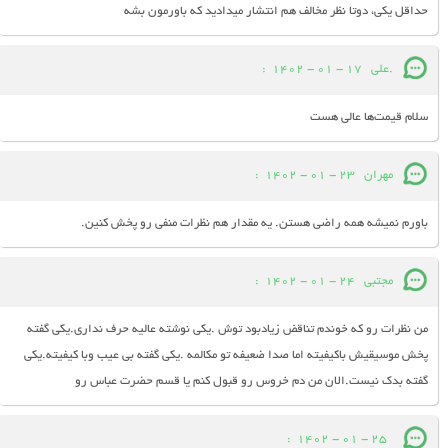
حداقل یکی، دوتا نظر مخالف هم انتشار میدادید که باورمون بشه
.علی
17 - 01 - 1402
:
سلام قیمت‌ها عالی هست
مهران
23 - 01 - 1402
:
باورم نمیشه همه راضی هستن. یه مقدار هم نظرات منفی رو پخش کنین.
مجتبی
24 - 01 - 1402
:
من نظرات رو که خوندم تناقض زیادبود توش .یکی نوشته عالیه حرف نداری.یکی گفته
پخش موسیقیش باکیفیته اما صدا ضعیفه تو مکالمه .یکی گفته بی عیب وبا کیفیته.یکی
گفته بدک نیست.الان من دم خروس رو قبول کنم یا قسم حضرت عباس رو
:
25 - 01 - 1402