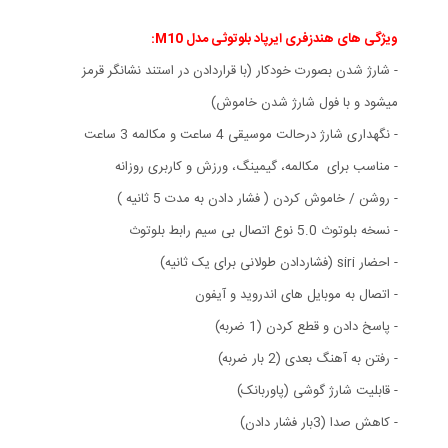
ویژگی های هندزفری ایرپاد بلوتوثی مدل M10:
- شارژ شدن بصورت خودکار (با قراردادن در استند نشانگر قرمز
میشود و با فول شارژ شدن خاموش)
- نگهداری شارژ درحالت موسیقی 4 ساعت و مکالمه 3 ساعت
- مناسب برای مکالمه، گیمینگ، ورزش و کاربری روزانه
- روشن / خاموش کردن ( فشار دادن به مدت 5 ثانیه )
- نسخه بلوتوث 5.0 نوع اتصال بی سیم رابط بلوتوث
- احضار siri (فشاردادن طولانی برای یک ثانیه)
- اتصال به موبایل های اندروید و آیفون
- پاسخ دادن و قطع کردن (1 ضربه)
- رفتن به آهنگ بعدی (2 بار ضربه)
- قابلیت شارژ گوشی (پاوربانک)
- کاهش صدا (3بار فشار دادن)