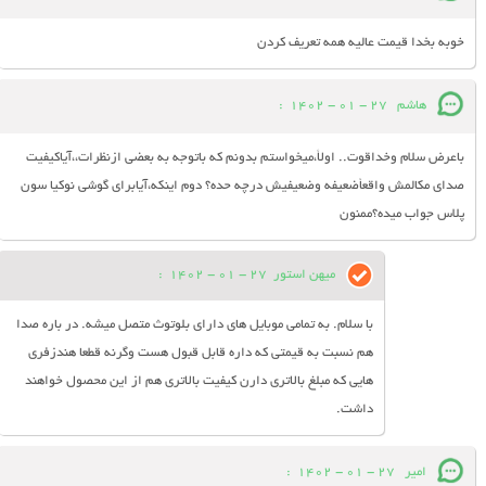
خوبه بخدا قیمت عالیه همه تعریف کردن
هاشم
27 - 01 - 1402
:
باعرض سلام وخداقوت.. اولأ،میخواستم بدونم که باتوجه به بعضی ازنظرات،،آیاکیفیت
صدای مکالمش واقعأضعیفه وضعیفیش درچه حده؟ دوم اینکه،آیابرای گوشی نوکیا سون
پلاس جواب میده؟ممنون
میهن استور
27 - 01 - 1402
:
با سلام. به تمامی موبایل های دارای بلوتوث متصل میشه. در باره صدا
هم نسبت به قیمتی که داره قابل قبول هست وگرنه قطعا هندزفری
هایی که مبلغ بالاتری دارن کیفیت بالاتری هم از این محصول خواهند
داشت.
امیر
27 - 01 - 1402
: