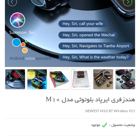
هندزفری ایرپاد بلوتوثی مدل M10
NEWEST M10 BT Wireless V51