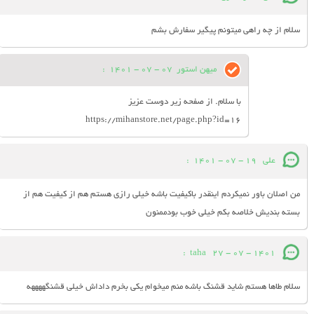
سلام از چه راهی میتونم پیگیر سفارش بشم
میهن استور
07 - 07 - 1401
:
با سلام. از صفحه زیر دوست عزیز
https://mihanstore.net/page.php?id=16
على
19 - 07 - 1401
:
من اصلان باور نميكردم اينقدر باكيفيت باشه خيلى رازى هستم هم از كيفيت هم از
بسته بنديش خلاصه بكم خيلى خوب بودممنون
:
taha
27 - 07 - 1401
سلام طاها هستم شاید قشنگ باشه منم میخوام یکی بخرم داداش خیلی قشنگههههه