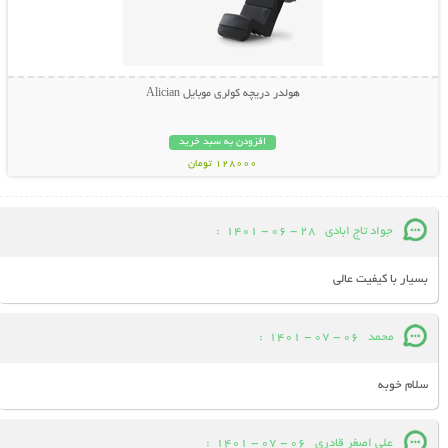
هولدر دریچه کولری موبایل Alician
افزودن به سبد خرید
128000 تومان
جواد تاج ابادی
28 - 06 - 1401
:
بسیار با کیفیت عالی
محمد
06 - 07 - 1401
:
سلام خوبه
علی اصغر قادری
06 - 07 - 1401
: