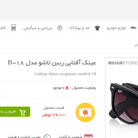
لوازم خودرو
مد و پوشاک
ورزشی و سرگرمی
کتاب
ان
عینک آفتابی ریبن تاشو مدل B-18
Folding ribbon sunglasses model B-18
قیمت محصول
افزودن به 
79,000 تومان
ضمانت بازگشت
بهترین کیفیت و قیمت